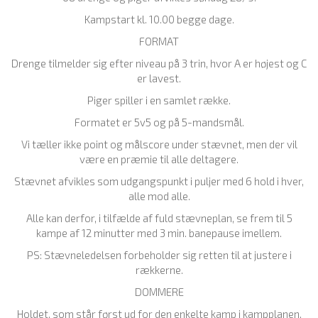
Kampstart kl. 10.00 begge dage.
FORMAT
Drenge tilmelder sig efter niveau på 3 trin, hvor A er højest og C
er lavest.
Piger spiller i en samlet række.
Formatet er 5v5 og på 5-mandsmål.
Vi tæller ikke point og målscore under stævnet, men der vil
være en præmie til alle deltagere.
Stævnet afvikles som udgangspunkt i puljer med 6 hold i hver,
alle mod alle.
Alle kan derfor, i tilfælde af fuld stævneplan, se frem til 5
kampe af 12 minutter med 3 min. banepause imellem.
PS: Stævneledelsen forbeholder sig retten til at justere i
rækkerne.
DOMMERE
Holdet, som står først ud for den enkelte kamp i kampplanen,