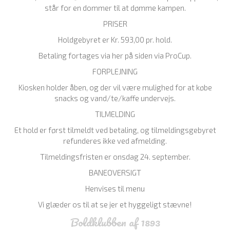
står for en dommer til at dømme kampen.
PRISER
Holdgebyret er Kr. 593,00 pr. hold.
Betaling fortages via her på siden via ProCup.
FORPLEJNING
Kiosken holder åben, og der vil være mulighed for at købe
snacks og vand/te/kaffe undervejs.
TILMELDING
Et hold er først tilmeldt ved betaling, og tilmeldingsgebyret
refunderes ikke ved afmelding.
Tilmeldingsfristen er onsdag 24. september.
BANEOVERSIGT
Henvises til menu
Vi glæder os til at se jer et hyggeligt stævne!
Boldklubben af 1893