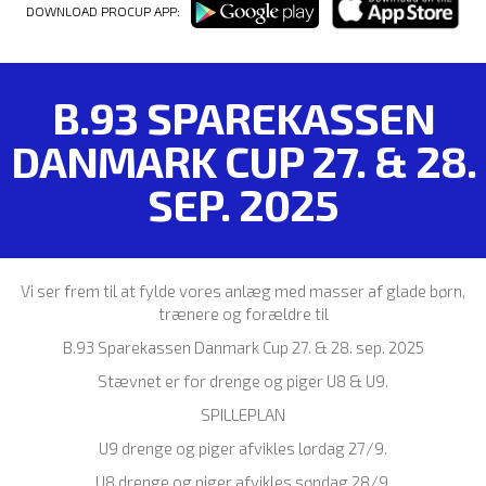
DOWNLOAD PROCUP APP:
B.93 SPAREKASSEN
DANMARK CUP 27. & 28.
SEP. 2025
Vi ser frem til at fylde vores anlæg med masser af glade børn,
trænere og forældre til
B.93 Sparekassen Danmark Cup 27. & 28. sep. 2025
Stævnet er for drenge og piger U8 & U9.
SPILLEPLAN
U9 drenge og piger afvikles lørdag 27/9.
U8 drenge og piger afvikles søndag 28/9.