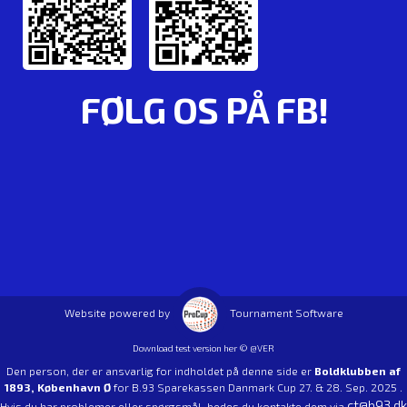
FØLG OS PÅ FB!
Website powered by
Tournament Software
Download test version her © @VER
Den person, der er ansvarlig for indholdet på denne side er
Boldklubben af
1893, København Ø
for B.93 Sparekassen Danmark Cup 27. & 28. Sep. 2025 .
ct@b93.dk
Hvis du har problemer eller spørgsmål, bedes du kontakte dem via