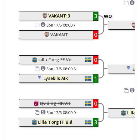
Sö
wo
3
VAKANT:3
Sön 17/5 08:00 7
0
VAKANT
0
Lilla Torg FF Vit
Lys
Sön 17/5 08:00 8
1
Lysekils AIK
Sö
0
Qviding FIF:Vit
Lilla 
Sön 17/5 08:00 9
3
Lilla Torg FF Blå