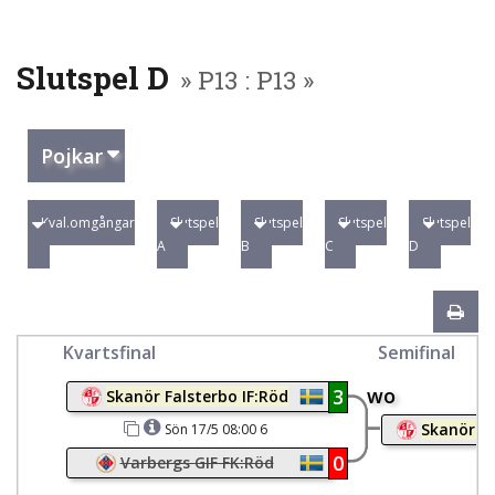
Slutspel D
» P13 : P13 »
Pojkar
Kval.omgångar
Slutspel
Slutspel
Slutspel
Slutspel
A
B
C
D
Kvartsfinal
Semifinal
wo
3
Skanör Falsterbo IF:Röd
Skanör Fa
Sön 17/5 08:00 6
0
Varbergs GIF FK:Röd