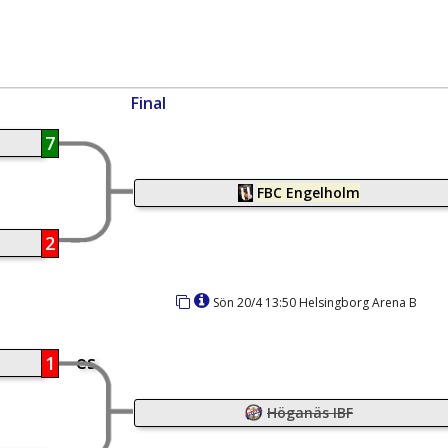
Final
7
FBC Engelholm
2
Sön 20/4 13:50 Helsingborg Arena B
es
1
Höganäs IBF