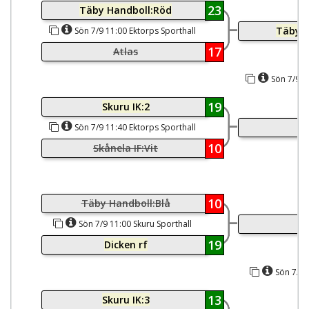
23
Täby Handboll:Röd
Täby H
Sön 7/9 11:00 Ektorps Sporthall
17
Atlas
Sön 7/9 1
19
Skuru IK:2
Sk
Sön 7/9 11:40 Ektorps Sporthall
10
Skånela IF:Vit
10
Täby Handboll:Blå
D
Sön 7/9 11:00 Skuru Sporthall
19
Dicken rf
Sön 7/9 
13
Skuru IK:3