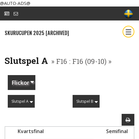
@AUTO-ADS@
SKURUCUPEN 2025 [ARCHIVED]
Slutspel A
» F16 : F16 (09-10) »
Flickor
Slutspel A
Slutspel B
Kvartsfinal
Semifinal