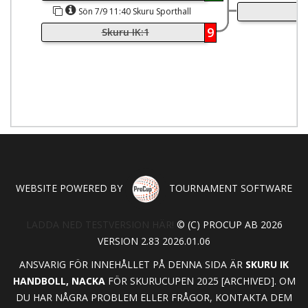
Sk
Sön 7/9 11:40 Skuru Sporthall
9
Skuru IK:1
WEBSITE POWERED BY
TOURNAMENT SOFTWARE
LADDA NED TESTVERSION HÄR!
© (C) PROCUP AB 2026
VERSION 2.83 2026.01.06
ANSVARIG FÖR INNEHÅLLET PÅ DENNA SIDA ÄR
SKURU IK
HANDBOLL, NACKA
FÖR SKURUCUPEN 2025 [ARCHIVED]. OM
DU HAR NÅGRA PROBLEM ELLER FRÅGOR, KONTAKTA DEM