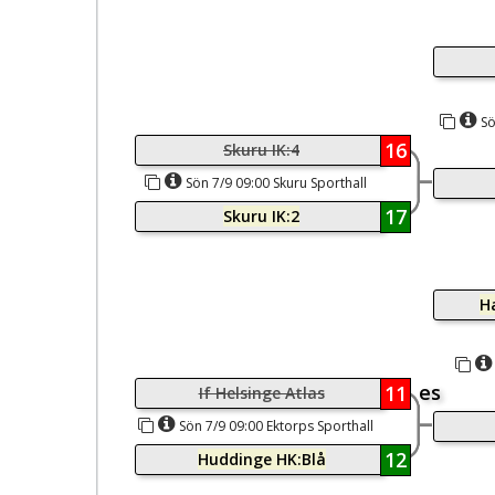
Sö
16
Skuru IK:4
Sön 7/9 09:00 Skuru Sporthall
17
Skuru IK:2
H
es
11
If Helsinge Atlas
Sön 7/9 09:00 Ektorps Sporthall
12
Huddinge HK:Blå