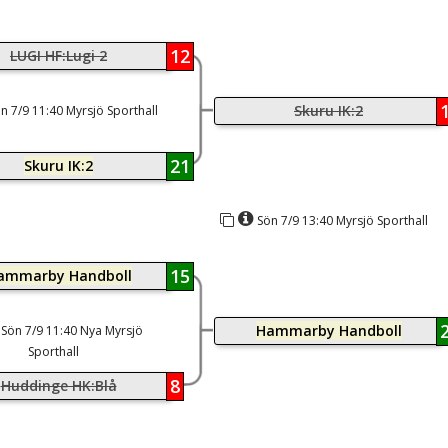
12
LUGI HF:Lugi 2
Skuru IK:2
n 7/9 11:40 Myrsjö Sporthall
21
Skuru IK:2
Sön 7/9 13:40 Myrsjö Sporthall
15
ammarby Handboll
Hammarby Handboll
Sön 7/9 11:40 Nya Myrsjö
Sporthall
8
Huddinge HK:Blå