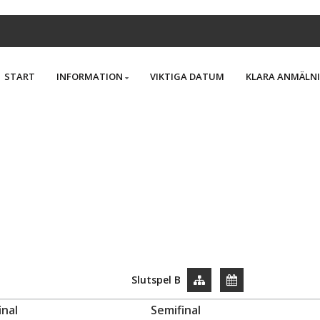
START
INFORMATION
VIKTIGA DATUM
KLARA ANMÄLN
Slutspel B
inal
Semifinal