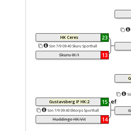
23
HK Ceres
Sön 7/9 09:40 Skuru Sporthall
13
Skuru IK:1
G
Sö
ef
15
Gustavsberg IF HK:2
G
Sön 7/9 09:40 Ektorps Sporthall
14
Huddinge HK:Vit