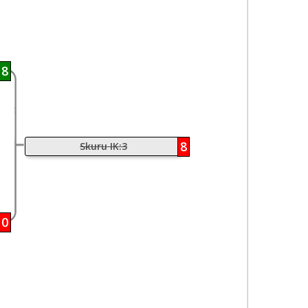
18
8
Skuru IK:3
10