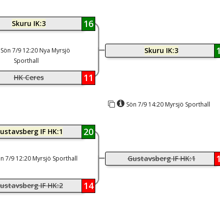
16
Skuru IK:3
Skuru IK:3
Sön 7/9 12:20 Nya Myrsjö
Sporthall
11
HK Ceres
Sön 7/9 14:20 Myrsjö Sporthall
20
ustavsberg IF HK:1
Gustavsberg IF HK:1
n 7/9 12:20 Myrsjö Sporthall
14
ustavsberg IF HK:2