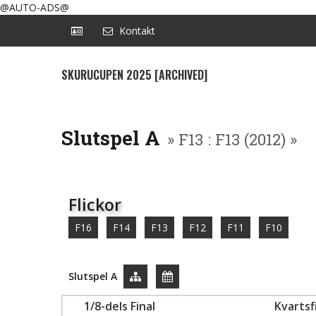
@AUTO-ADS@
Kontakt
SKURUCUPEN 2025 [ARCHIVED]
Slutspel A
» F13 : F13 (2012) »
Flickor
F16
F14
F13
F12
F11
F10
Slutspel A
1/8-dels Final
Kvartsf