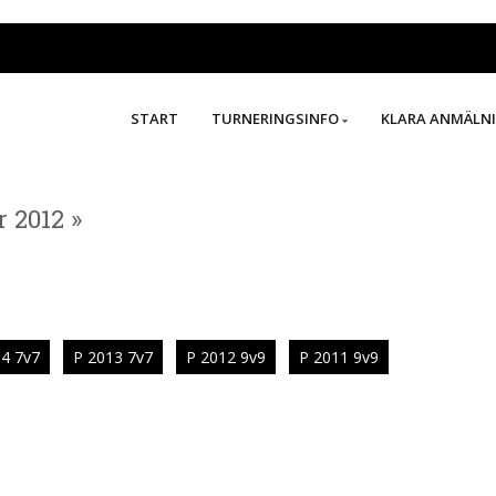
START
TURNERINGSINFO
KLARA ANMÄLN
r 2012 »
4 7v7
P 2013 7v7
P 2012 9v9
P 2011 9v9