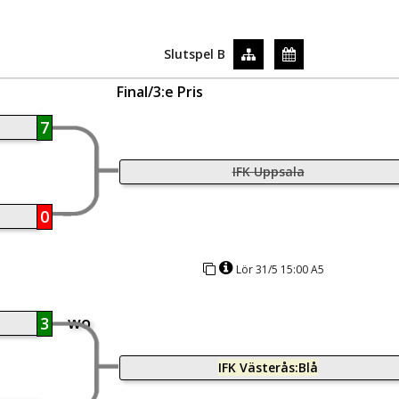
Slutspel B
Final/3:e Pris
7
IFK Uppsala
0
Lör 31/5 15:00 A5
wo
3
IFK Västerås:Blå