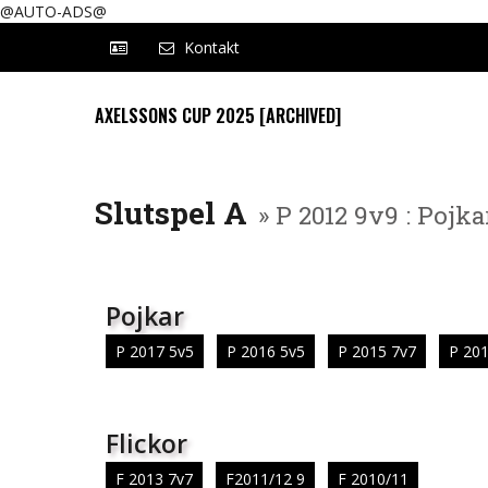
@AUTO-ADS@
Kontakt
AXELSSONS CUP 2025 [ARCHIVED]
Slutspel A
» P 2012 9v9 : Pojka
Pojkar
P 2017 5v5
P 2016 5v5
P 2015 7v7
P 201
Flickor
F 2013 7v7
F2011/12 9
F 2010/11