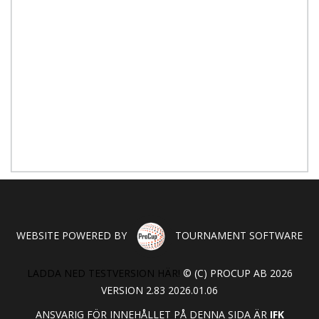
WEBSITE POWERED BY
TOURNAMENT SOFTWARE
LADDA NED TESTVERSION HÄR!
© (C) PROCUP AB 2026
VERSION 2.83 2026.01.06
ANSVARIG FÖR INNEHÅLLET PÅ DENNA SIDA ÄR
IFK