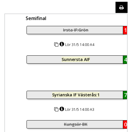
Semifinal
1
Irsta IF:Grön
Lör 31/5 14:00 A4
4
Sunnersta AIF
7
Syrianska IF Västerås:1
Lör 31/5 14:00 A3
0
Kungsör BK