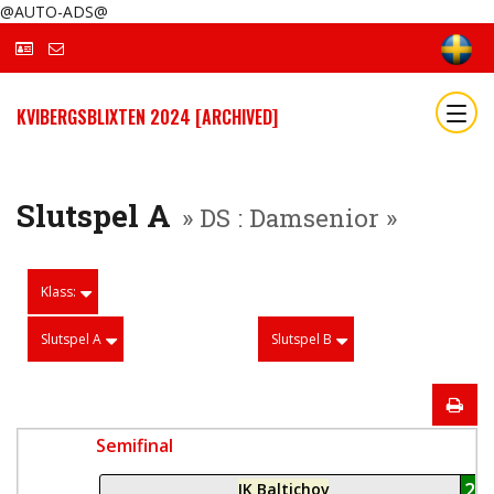
@AUTO-ADS@
KVIBERGSBLIXTEN 2024 [ARCHIVED]
Slutspel A
» DS : Damsenior »
Klass:
Slutspel A
Slutspel B
Semifinal
23
IK Baltichov