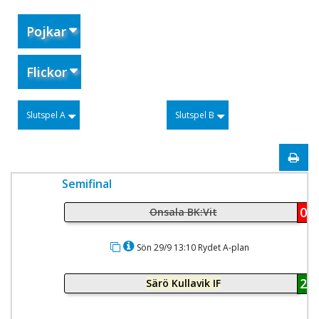
Pojkar
Flickor
Slutspel A
Slutspel B
Semifinal
0
Onsala BK:Vit
Sön 29/9 13:10 Rydet A-plan
2
Särö Kullavik IF