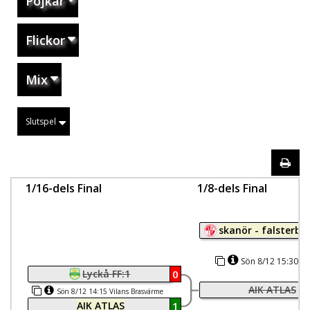
Pojkar
Flickor
Mix
Slutspel
1/16-dels Final
1/8-dels Final
skanör - falsterbo 
Sön 8/12 15:30 Vi
Lyckå FF:1
0
Brasvärme
AIK ATLAS
Sön 8/12 14:15 Vilans Brasvärme
AIK ATLAS
1