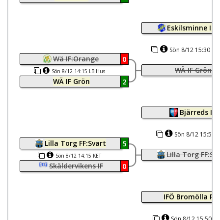
Eskilsminne IF:
Sön 8/12 15:30 LB
Wä IF:Orange
0
WÄ IF Grön
Sön 8/12 14:15 LB Hus
WÄ IF Grön
2
Bjärreds IF
Sön 8/12 15:50 
Lilla Torg FF:Svart
5
Lilla Torg FF:Sv
Sön 8/12 14:15 KET
Skäldervikens IF
0
IFÖ Bromölla Rö
Sön 8/12 15:50 Vi