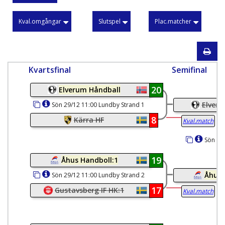
Kval.omgångar
Slutspel
Plac.matcher
Kvartsfinal
Semifinal
20
Elverum Håndball
Elveru
Sön 29/12 11:00 Lundby Strand 1
8
Kärra HF
Kval.match
Sön 29/
19
Åhus Handboll:1
Åhus 
Sön 29/12 11:00 Lundby Strand 2
17
Gustavsberg IF HK:1
Kval.match