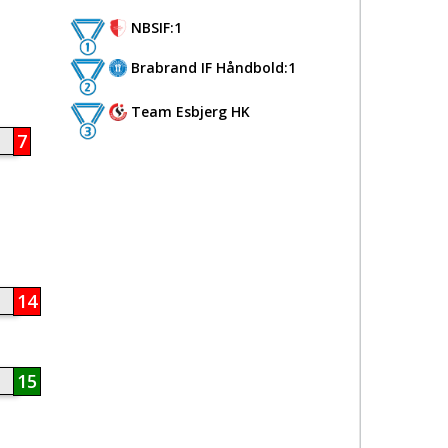
NBSIF:1
Brabrand IF Håndbold:1
Team Esbjerg HK
7
14
15