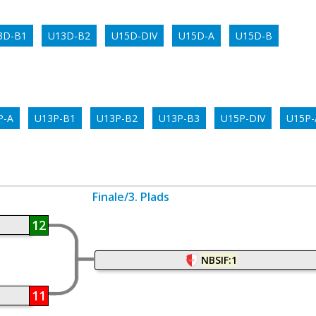
3D-B1
U13D-B2
U15D-DIV
U15D-A
U15D-B
P-A
U13P-B1
U13P-B2
U13P-B3
U15P-DIV
U15P-
Finale/3. Plads
12
NBSIF:1
11