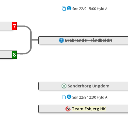
Søn 22/9 15:00 Hyld A
7
Brabrand IF Håndbold:1
8
Sønderborg Ungdom
Søn 22/9 12:30 Hyld A
Team Esbjerg HK