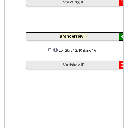
1
Støvring IF
3
Brønderslev IF
Lør 29/6 12:40 Bane 16
0
Vodskov IF