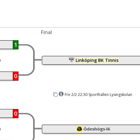
Final
1
Linköping BK Tinnis
n
0
Fre 2/2 22:30 Sporthallen Lysingskolan
0
Ödeshögs IK
n