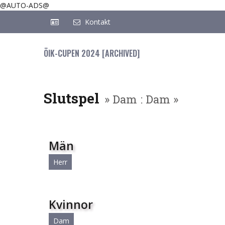
@AUTO-ADS@
Kontakt
ÖIK-CUPEN 2024 [ARCHIVED]
Slutspel
» Dam : Dam »
Män
Herr
Kvinnor
Dam