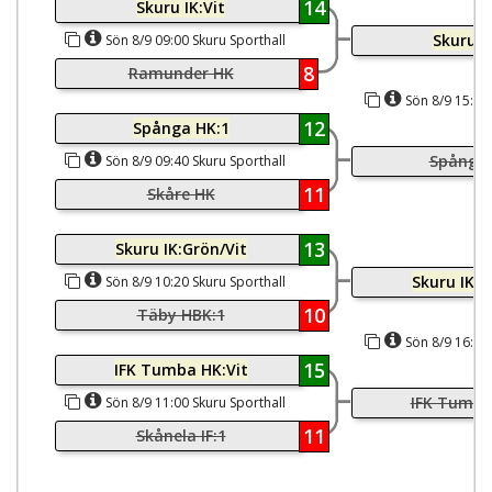
14
Skuru IK:Vit
Skuru IK
Sön 8/9 09:00 Skuru Sporthall
8
Ramunder HK
Sön 8/9 15:40 
12
Spånga HK:1
Spånga 
Sön 8/9 09:40 Skuru Sporthall
11
Skåre HK
13
Skuru IK:Grön/Vit
Skuru IK:G
Sön 8/9 10:20 Skuru Sporthall
10
Täby HBK:1
Sön 8/9 16:20 
15
IFK Tumba HK:Vit
IFK Tumba
Sön 8/9 11:00 Skuru Sporthall
11
Skånela IF:1