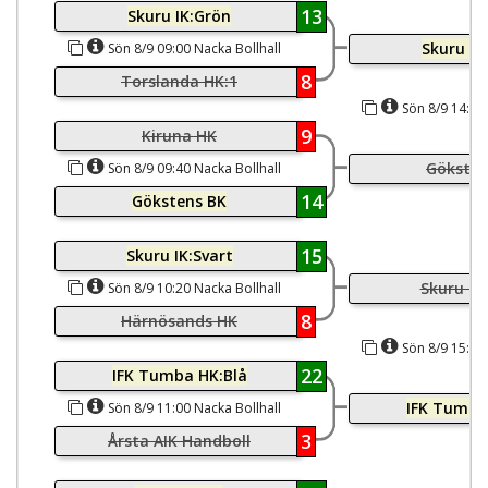
13
Skuru IK:Grön
Skuru IK
Sön 8/9 09:00 Nacka Bollhall
8
Torslanda HK:1
Sön 8/9 14:20 
9
Kiruna HK
Göksten
Sön 8/9 09:40 Nacka Bollhall
14
Gökstens BK
15
Skuru IK:Svart
Skuru IK
Sön 8/9 10:20 Nacka Bollhall
8
Härnösands HK
Sön 8/9 15:00 
22
IFK Tumba HK:Blå
IFK Tumba
Sön 8/9 11:00 Nacka Bollhall
3
Årsta AIK Handboll