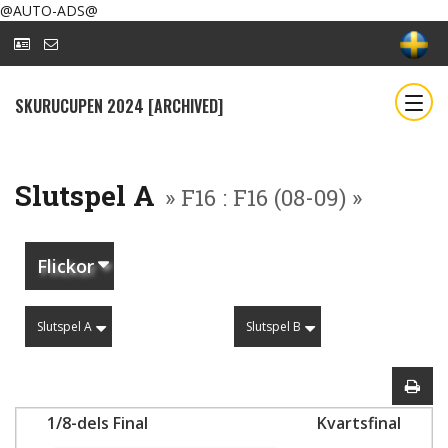
@AUTO-ADS@
SKURUCUPEN 2024 [ARCHIVED]
Slutspel A
» F16 : F16 (08-09) »
Flickor
Slutspel A
Slutspel B
1/8-dels Final
Kvartsfinal