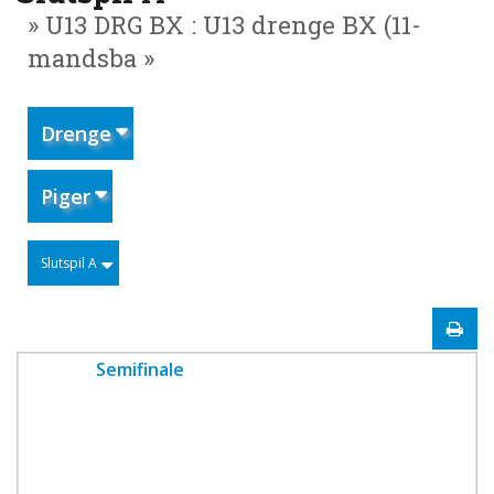
» U13 DRG BX : U13 drenge BX (11-
mandsba »
Drenge
Piger
Slutspil A
Semifinale