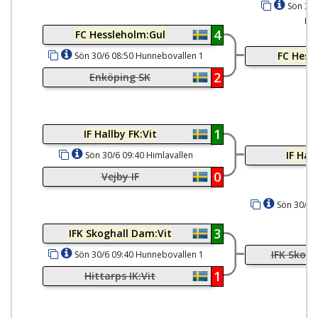
Sön 30/
Ku
4
FC Hessleholm:Gul
FC Hess
Sön 30/6 08:50 Hunnebovallen 1
9v9
2
Enköping SK
1
IF Hallby FK:Vit
IF Hall
Sön 30/6 09:40 Himlavallen
Kungshamn
0
Vejby IF
Sön 30/6 
3
IFK Skoghall Dam:Vit
IFK Skogh
Sön 30/6 09:40 Hunnebovallen 1
9v9
1
Hittarps IK:Vit