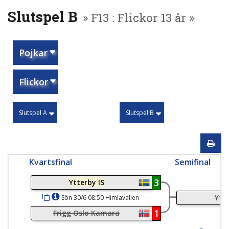
Slutspel B
» F13 : Flickor 13 år »
Pojkar
Flickor
Slutspel A
Slutspel B
Kvartsfinal
Semifinal
3
Ytterby IS
Ytte
Sön 30/6 08:50 Himlavallen
Kungshamn
1
Frigg Oslo Kamara