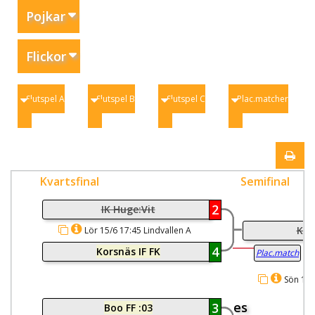
Pojkar
Flickor
Slutspel A
Slutspel B
Slutspel C
Plac.matcher
Kvartsfinal
Semifinal
2
IK Huge:Vit
Kor
Lör 15/6 17:45 Lindvallen A
4
Korsnäs IF FK
Plac.match
Sön 16/
es
3
Boo FF :03