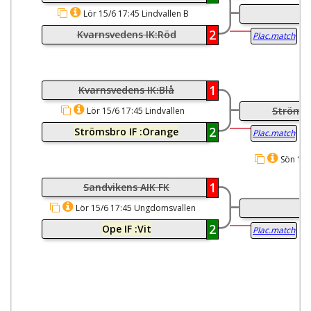
Bo
Lör 15/6 17:45 Lindvallen B
2
Kvarnsvedens IK:Röd
Plac.match
1
Kvarnsvedens IK:Blå
Strömsb
Lör 15/6 17:45 Lindvallen
Konstgräs
2
Strömsbro IF :Orange
Plac.match
Sön 16/
1
Sandvikens AIK FK
Op
Lör 15/6 17:45 Ungdomsvallen
2
Ope IF :Vit
Plac.match