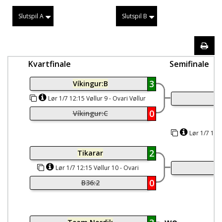
Slutspil A
Slutspil B
Kvartfinale
Semifinale
3
Víkingur:B
Ví
Lør 1/7 12:15 Vøllur 9 - Ovari Vøllur
0
Víkingur:C
Lør 1/7 12:3
2
Tikarar
Lør 1/7 12:15 Vøllur 10 - Ovari
Vøllur
0
B36:2