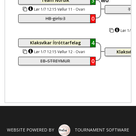
wo
3
Team Nordik
Tea
Lør 1/7 12:15 Vøllur 11 - Ovari
Vøllur
0
HB girls:3
Lør 1/7 1
4
Klaksvíkar Ítróttarfelag
Klaksvíka
Lør 1/7 12:15 Vøllur 12 - Ovari
Vøllur
0
EB-STREYMUR
WEBSITE POWERED BY
TOURNAMENT SOFTWARE