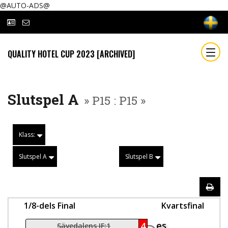
@AUTO-ADS@
QUALITY HOTEL CUP 2023 [ARCHIVED]
Slutspel A
» P15 : P15 »
Klass:
Slutspel A
Slutspel B
1/8-dels Final
Kvartsfinal
es
4
Sävedalens IF:1