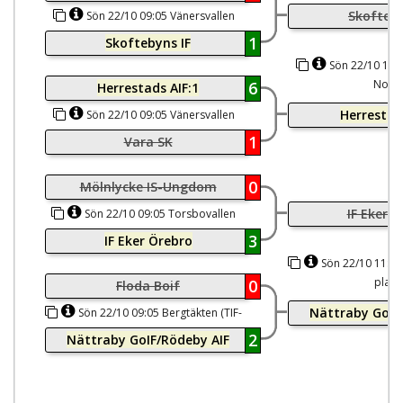
Skofteby
Sön 22/10 09:05 Vänersvallen
Nord
1
Skoftebyns IF
Sön 22/10 11:1
Nord
6
Herrestads AIF:1
Herrestad
Sön 22/10 09:05 Vänersvallen
Syd
1
Vara SK
0
Mölnlycke IS-Ungdom
IF Eker 
Sön 22/10 09:05 Torsbovallen
(TBIS-plan)
3
IF Eker Örebro
Sön 22/10 11:15 
plan)
0
Floda Boif
Nättraby GoIF
Sön 22/10 09:05 Bergtäkten (TIF-
plan)
2
Nättraby GoIF/Rödeby AIF