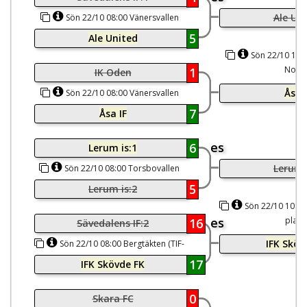
Ale Un
Sön 22/10 08:00 Vänersvallen
Nord
5
Ale United
Sön 22/10 10:1
Nord
1
IK Oden
Åsa I
Sön 22/10 08:00 Vänersvallen
Syd
7
Åsa IF
es
6
Lerum is:1
Lerum 
Sön 22/10 08:00 Torsbovallen
(TBIS-plan)
5
Lerum is:2
Sön 22/10 10:10 
es
plan)
16
Sävedalens IF:2
IFK Sköv
Sön 22/10 08:00 Bergtäkten (TIF-
plan)
17
IFK Skövde FK
0
Skara FC