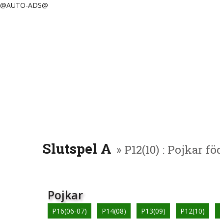
@AUTO-ADS@
Slutspel A
» P12(10) : Pojkar fö
Pojkar
P16(06-07)
P14(08)
P13(09)
P12(10)