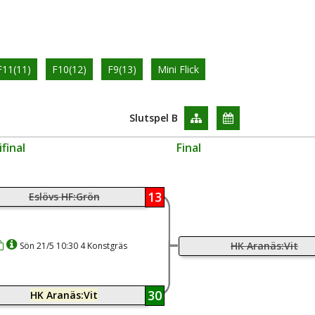
F11(11)
F10(12)
F9(13)
Mini Flick
Slutspel B
final
Final
13
Eslövs HF:Grön
HK Aranäs:Vit
Sön 21/5 10:30 4 Konstgräs
30
HK Aranäs:Vit