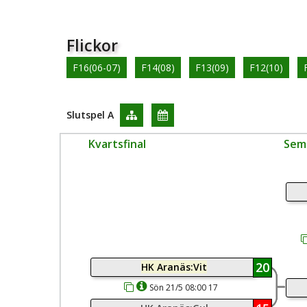
Flickor
F16(06-07)
F14(08)
F13(09)
F12(10)
Slutspel A
Kvartsfinal
Semi
20
HK Aranäs:Vit
Sön 21/5 08:00 17