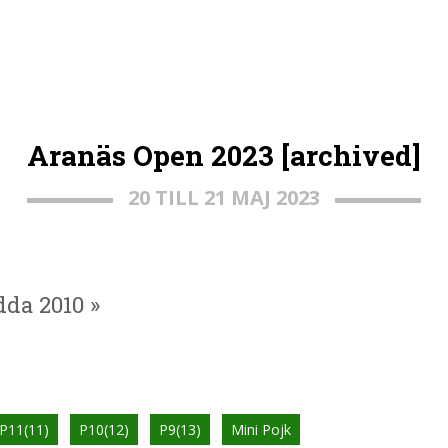
Aranäs Open 2023 [archived]
20 TILL 21 MAJ 2023
dda 2010 »
P11(11)
P10(12)
P9(13)
Mini Pojk