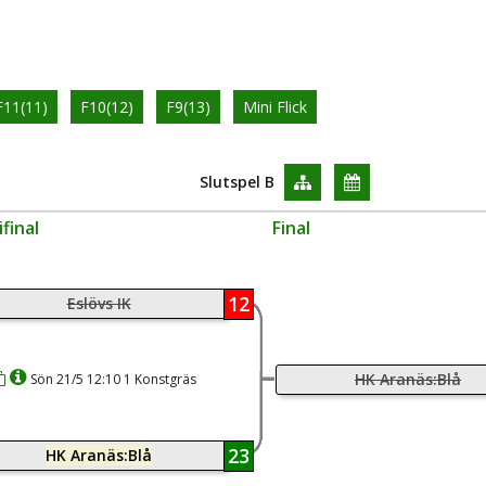
F11(11)
F10(12)
F9(13)
Mini Flick
Slutspel B
final
Final
12
Eslövs IK
HK Aranäs:Blå
Sön 21/5 12:10 1 Konstgräs
23
HK Aranäs:Blå