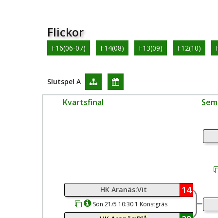
Flickor
F16(06-07)
F14(08)
F13(09)
F12(10)
Slutspel A
Kvartsfinal
Semi
14
HK Aranäs:Vit
Sön 21/5 10:30 1 Konstgräs