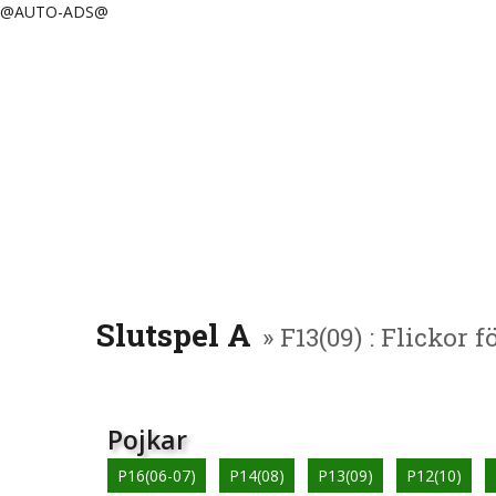
@AUTO-ADS@
Slutspel A
» F13(09) : Flickor 
Pojkar
P16(06-07)
P14(08)
P13(09)
P12(10)