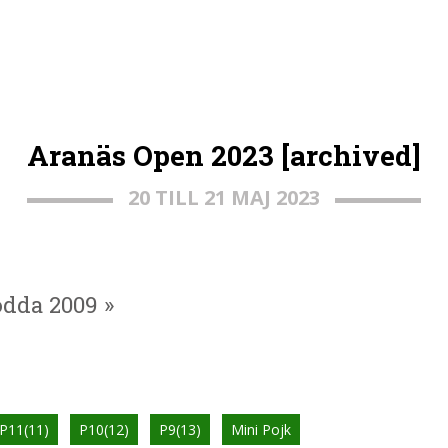
Aranäs Open 2023 [archived]
20 TILL 21 MAJ 2023
födda 2009 »
P11(11)
P10(12)
P9(13)
Mini Pojk