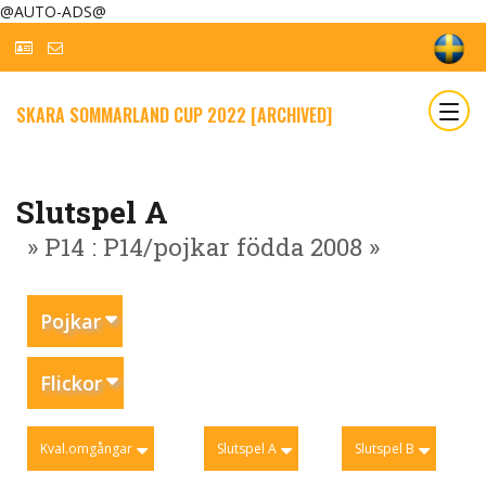
@AUTO-ADS@
SKARA SOMMARLAND CUP 2022 [ARCHIVED]
Slutspel A
» P14 : P14/pojkar födda 2008 »
Pojkar
Flickor
Kval.omgångar
Slutspel A
Slutspel B