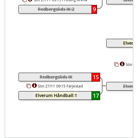
9
Redbergslids IK:2
Elveru
Sön 27
15
Redbergslids IK
Elveru
Sön 27/11 09:15 Färjestad
17
Elverum Håndball:1