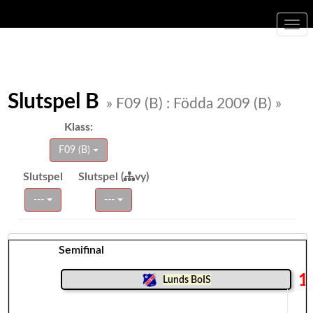
Togg
navi
Slutspel B
» F09 (B) : Födda 2009 (B) »
Klass:
F09 (B)
Slutspel
Slutspel (
vy)
---
---
Semifinal
1
Lunds BoIS