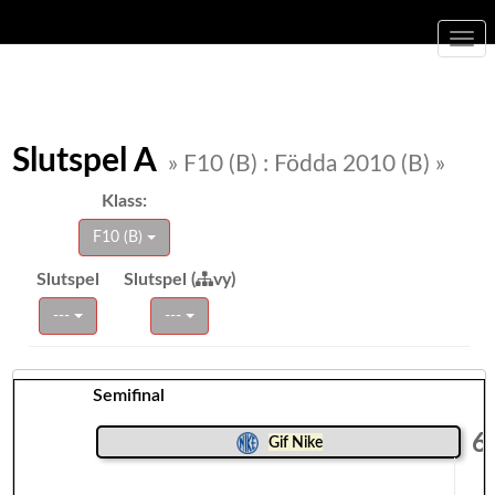
Togg
navi
Slutspel A
» F10 (B) : Födda 2010 (B) »
Klass:
F10 (B)
Slutspel
Slutspel (
vy)
---
---
Semifinal
6
Gif Nike
e