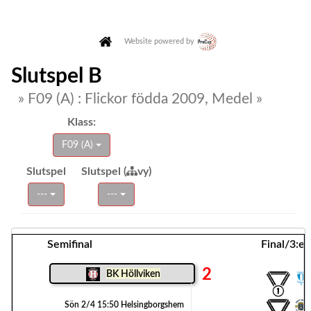
Website powered by
Slutspel B
» F09 (A) : Flickor födda 2009, Medel »
Klass:
F09 (A)
Slutspel
Slutspel (
vy)
---
---
Semifinal
Final/3:e 
2
BK Höllviken
Sön 2/4 15:50 Helsingborgshem