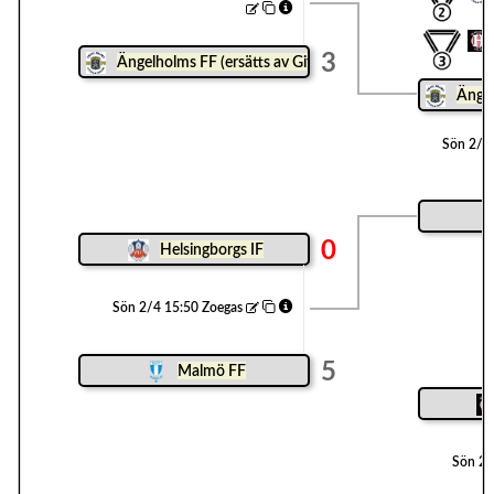
3
Ängelholms FF (ersätts av Gif Nike)
Ängel
Sön 2/4
0
Helsingborgs IF
Sön 2/4 15:50 Zoegas
5
Malmö FF
Sön 2/