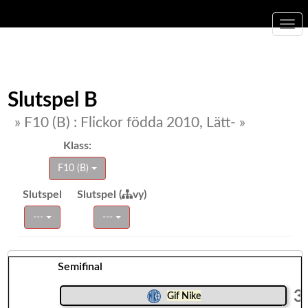
Togg
navi
Slutspel B
» F10 (B) : Flickor födda 2010, Lätt- »
Klass:
F10 (B)
Slutspel
Slutspel (
vy)
---
---
Semifinal
3
Gif Nike