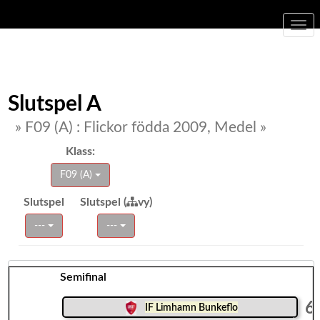
Togg
navi
Slutspel A
» F09 (A) : Flickor födda 2009, Medel »
Klass:
F09 (A)
Slutspel
Slutspel (
vy)
---
---
Semifinal
6
IF Limhamn Bunkeflo