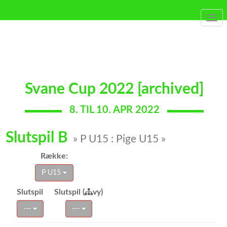
Togg
navi
Svane Cup 2022 [archived]
8. TIL 10. APR 2022
Slutspil B
» P U15 : Pige U15 »
Række:
P U15
Slutspil
Slutspil (
vy)
---
---