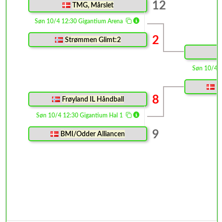
12
TMG, Mårslet
Søn 10/4 12:30 Gigantium Arena
2
Strømmen Glimt:2
Søn 10/4 
B
8
Frøyland IL Håndball
Søn 10/4 12:30 Gigantium Hal 1
9
BMI/Odder Alliancen