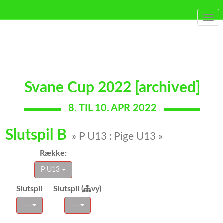
Togg
navi
Svane Cup 2022 [archived]
8. TIL 10. APR 2022
Slutspil B
» P U13 : Pige U13 »
Række:
P U13
Slutspil
Slutspil (
vy)
---
---