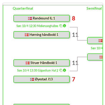
Quarterfinal
Semifinal
8
Randesund IL:1
Søn 10/4 12:30 Mellervanghallen
11
Hørning håndbold:1
H
Søn 10/4 
11
Struer Håndbold:1
Søn 10/4 13:30 Gigantium Hal 2
7
Øyestad J13