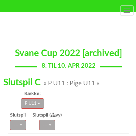
Togg
navi
Svane Cup 2022 [archived]
8. TIL 10. APR 2022
Slutspil C
» P U11 : Pige U11 »
Række:
P U11
Slutspil
Slutspil (
vy)
---
---