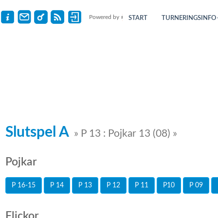
Powered by
START
TURNERINGSINFO
Slutspel A
» P 13 : Pojkar 13 (08) »
Pojkar
P 16-15
P 14
P 13
P 12
P 11
P10
P 09
Flickor