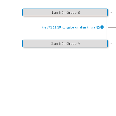
-
1:an från Grupp B
Fre 7/1 11:10 Kungabergshallen Fritsla
-
2:an från Grupp A