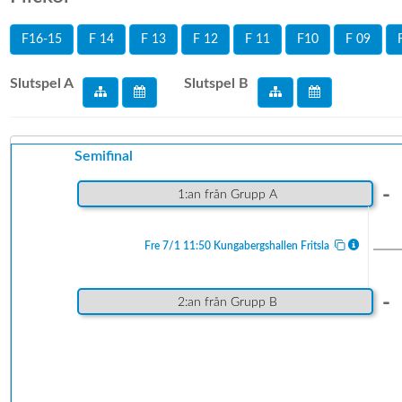
F16-15
F 14
F 13
F 12
F 11
F10
F 09
Slutspel A
Slutspel B
Semifinal
-
1:an från Grupp A
Fre 7/1 11:50 Kungabergshallen Fritsla
-
2:an från Grupp B