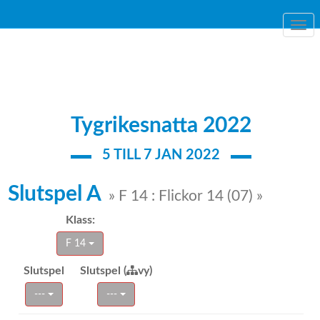
Togg
navi
Tygrikesnatta 2022
5 TILL 7 JAN 2022
Slutspel A
» F 14 : Flickor 14 (07) »
Klass:
F 14
Slutspel
Slutspel (
vy)
---
---