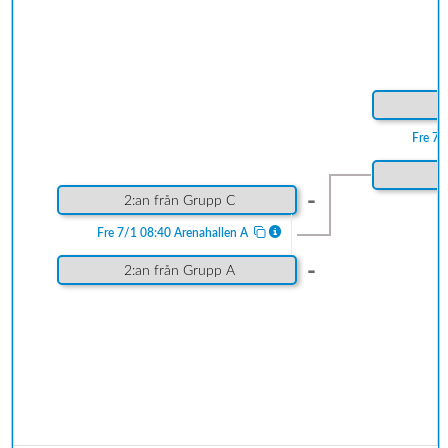
1
Fre 7/
-
2:an från Grupp C
Fre 7/1 08:40 Arenahallen A
-
2:an från Grupp A