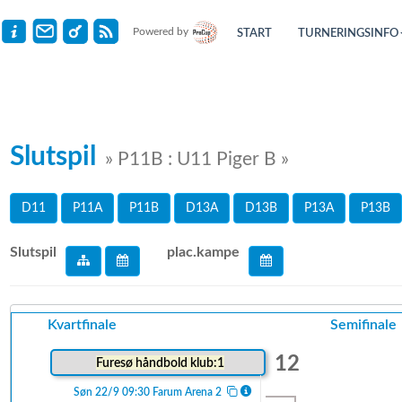
Powered by
START
TURNERINGSINFO
Slutspil
» P11B : U11 Piger B »
D11
P11A
P11B
D13A
D13B
P13A
P13B
Slutspil
plac.kampe
Kvartfinale
Semifinale
12
Furesø håndbold klub:1
Søn 22/9 09:30 Farum Arena 2