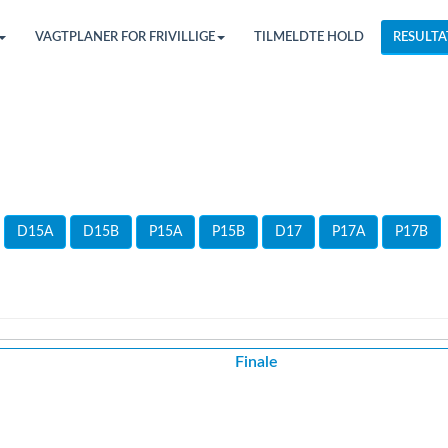
VAGTPLANER FOR FRIVILLIGE
TILMELDTE HOLD
RESULTA
D15A
D15B
P15A
P15B
D17
P17A
P17B
Finale