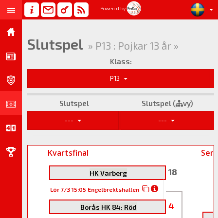
Powered by
Slutspel
» P13 : Pojkar 13 år »
Klass:
P13
Slutspel
Slutspel (
vy)
---
---
Kvartsfinal
Semi
18
HK Varberg
Lör 7/3 15:05 Engelbrektshallen
4
Borås HK 84: Röd