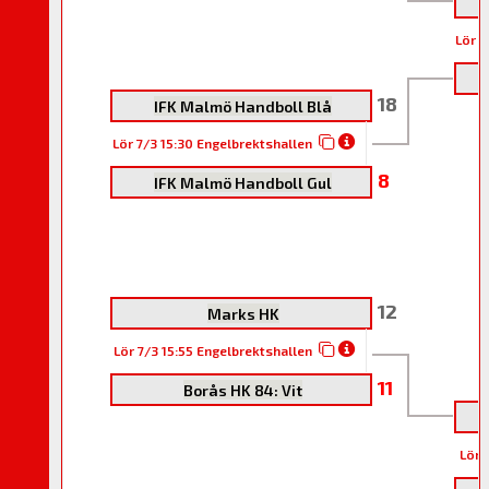
Lör 7
18
IFK Malmö Handboll Blå
Lör 7/3 15:30 Engelbrektshallen
8
IFK Malmö Handboll Gul
12
Marks HK
Lör 7/3 15:55 Engelbrektshallen
11
Borås HK 84: Vit
Lör 