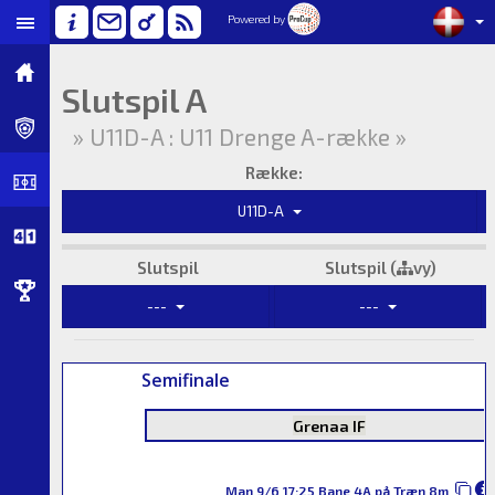
Powered by
Slutspil A
» U11D-A : U11 Drenge A-række »
Række:
U11D-A
Slutspil
Slutspil (
vy)
---
---
Semifinale
Grenaa IF
Man 9/6 17:25 Bane 4A på Træn 8m