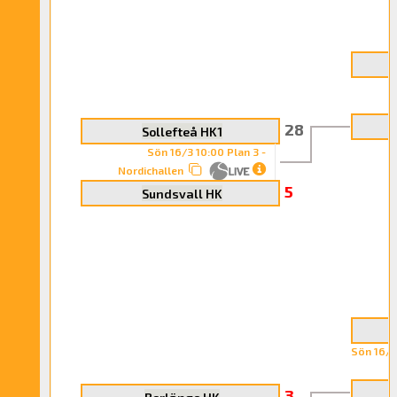
N
28
Sollefteå HK1
Sön 16/3 10:00 Plan 3 -
Nordichallen
5
Sundsvall HK
Sön 16/3
3