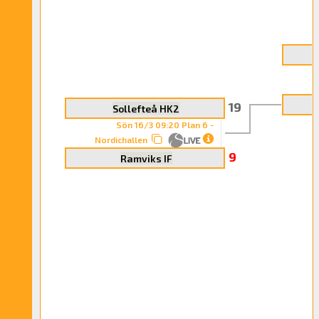
N
19
Sollefteå HK2
Sön 16/3 09:20 Plan 6 -
Nordichallen
9
Ramviks IF