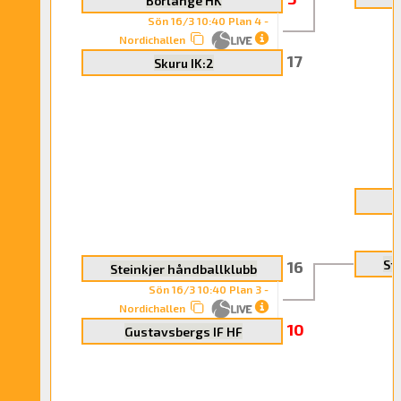
Borlänge HK
Sön 16/3 10:40 Plan 4 -
Nordichallen
17
Skuru IK:2
N
16
St
Steinkjer håndballklubb
Sön 16/3 10:40 Plan 3 -
Nordichallen
10
Gustavsbergs IF HF