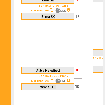
Falu HK
Sön 16/3 10:00 Plan 2 -
Nordichallen
17
Sikeå SK
Sön 16/3 
10
Alfta Handboll
Sön 16/3 09:20 Plan 7 -
Nordichallen
16
Verdal IL:1