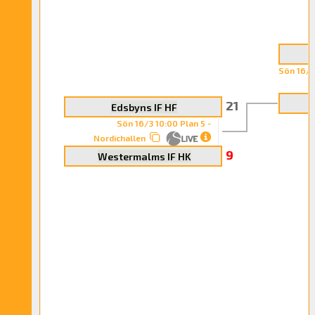
Sön 16/3
21
Edsbyns IF HF
Sön 16/3 10:00 Plan 5 -
Nordichallen
9
Westermalms IF HK