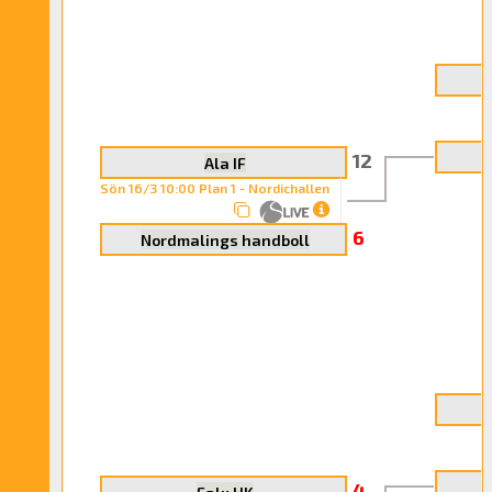
N
12
Ala IF
Sön 16/3 10:00 Plan 1 - Nordichallen
6
Nordmalings handboll
N
4