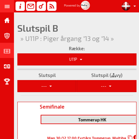
Powered by
Slutspil B
» U11P : Piger årgang '13 og '14 »
Række:
U11P
Slutspil
Slutspil (
vy)
---
---
Semifinale
Tommerup HK
Man 30/12 17:00 Fyrtårn Tommerup, Multiha