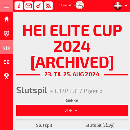
Powered by
HEI ELITE CUP
2024
[ARCHIVED]
23. TIL 25. AUG 2024
Slutspil
» U17P : U17 Piger »
Række:
U17P
Slutspil
Slutspil (
vy)