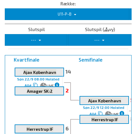
Række:
U11-P-B
Slutspil
Slutspil (
vy)
---
---
Kvartfinale
Semifinale
14
Ajax København
Søn 22/9 08:00 Holsted
Allé
2
Amager SK:2
5
Ajax København
Søn 22/9 12:00 Holsted
Allé
8
Herrestrup IF
6
Herrestrup IF