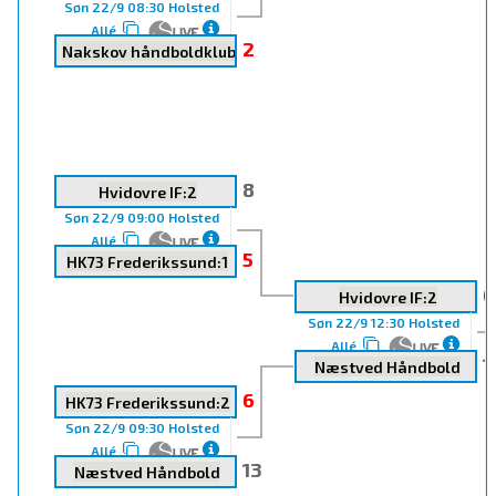
Søn 22/9 08:30 Holsted
Allé
2
Nakskov håndboldklub
8
Hvidovre IF:2
Søn 22/9 09:00 Holsted
Allé
5
HK73 Frederikssund:1
6
Hvidovre IF:2
Søn 22/9 12:30 Holsted
Allé
1
Næstved Håndbold
6
HK73 Frederikssund:2
Søn 22/9 09:30 Holsted
Allé
13
Næstved Håndbold