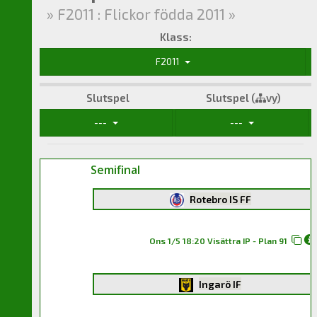
» F2011 : Flickor födda 2011 »
Klass:
F2011
Slutspel
Slutspel (
vy)
---
---
Semifinal
Rotebro IS FF
Ons 1/5 18:20 Visättra IP - Plan 91
Ingarö IF