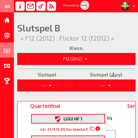
Powered by
Slutspel B
» F12 (2012) : Flickor 12 (f2012) »
Klass:
F12 (2012)
Slutspel
Slutspel (
vy)
---
---
Quarterfinal
Semi
14
LUGI HF 1
Lör 21/9 15:05 Korsbacka E