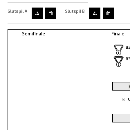
Slutspil A
Slutspil B
Semifinale
Finale
B3
B3
Lør 1