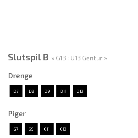
Slutspil B
» G13 : U13 Gentur »
Drenge
D7
D8
D9
D11
D13
Piger
G7
G9
G11
G13