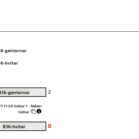
6-genturnar
6-hvítar
2
B36-genturnar
/7 17:20 Vøllur 1 - Niðari
Vøllur
0
B36-hvítar