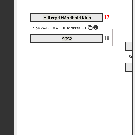
17
Hillerød Håndbold Klub
Søn 24/9 08:45 HG Idrætsc. - 1
18
SØS2
Søn