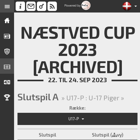
Powered by
NÆSTVED CUP
2023
[ARCHIVED]
22. TIL 24. SEP 2023
Slutspil A
» U17-P : U-17 Piger »
Række:
U17-P
Slutspil
Slutspil (
vy)