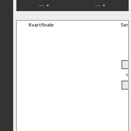
---
---
Kvartfinale
Semi
Søn