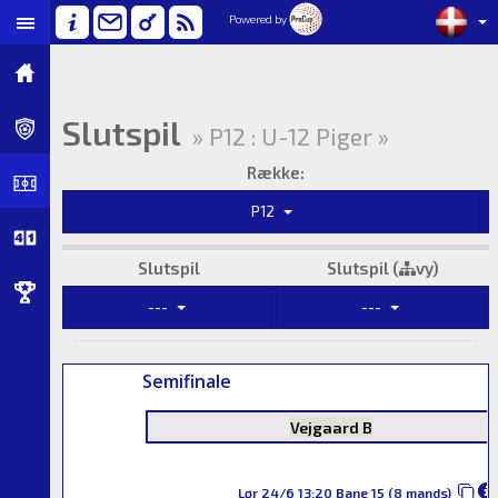
Powered by
Slutspil
» P12 : U-12 Piger »
Række:
P12
Slutspil
Slutspil (
vy)
---
---
Semifinale
Vejgaard B
Lør 24/6 13:20 Bane 15 (8 mands)