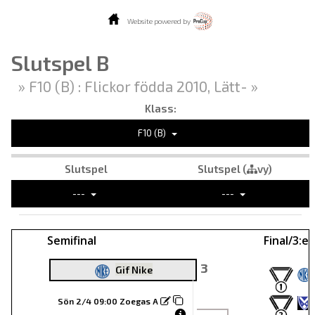
Website powered by
Slutspel B
» F10 (B) : Flickor födda 2010, Lätt- »
Klass:
F10 (B)
Slutspel
Slutspel (
vy)
---
---
Semifinal
Final/3:e 
3
Gif Nike
Sön 2/4 09:00 Zoegas A