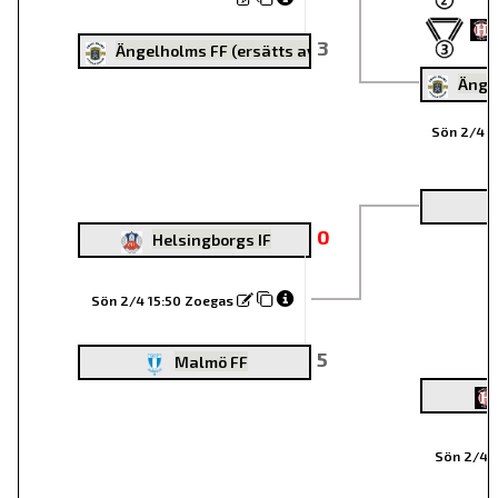
3
Ängelholms FF (ersätts av Gif Nike)
Ängel
Sön 2/4 1
0
Helsingborgs IF
Sön 2/4 15:50 Zoegas
5
Malmö FF
Sön 2/4 