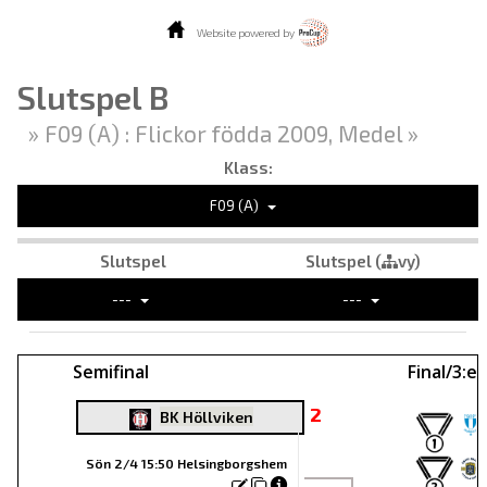
Website powered by
Slutspel B
» F09 (A) : Flickor födda 2009, Medel »
Klass:
F09 (A)
Slutspel
Slutspel (
vy)
---
---
Semifinal
Final/3:e 
2
BK Höllviken
Sön 2/4 15:50 Helsingborgshem