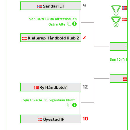
9
Sandar IL:1
S
Søn 10/4 14:00 Idrætshallen
R
Østre Alle
2
Kjellerup Håndbold Klub:2
Søn 10/4 16
12
Ry Håndbold:1
Søn 10/4 14:30 Gigantium Idræt
10
Øyestad IF