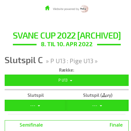
Website powered by
SVANE CUP 2022 [ARCHIVED]
8. TIL 10. APR 2022
Slutspil C
» P U13 : Pige U13 »
Række:
P U13
Slutspil
Slutspil (
vy)
---
---
Semifinale
Finale